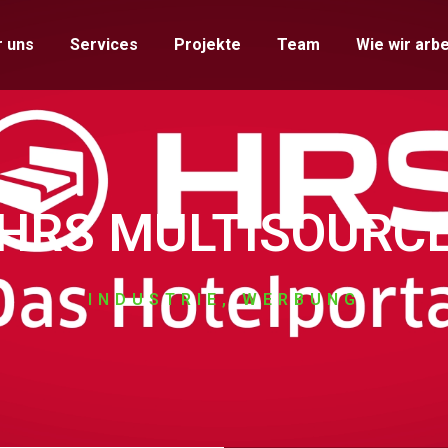
 uns
Services
Projekte
Team
Wie wir arbe
HRS MULTISOURC
INDUSTRIE
,
WERBUNG