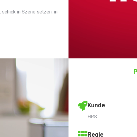
 schick in Szene setzen, in
Kunde
HRS
Regie