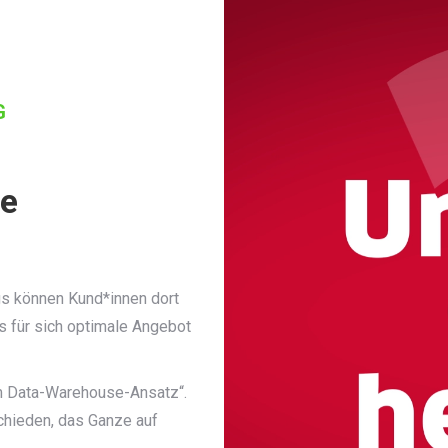
G
ce
s können Kund*innen dort
s für sich optimale Angebot
em Data-Warehouse-Ansatz“.
chieden, das Ganze auf